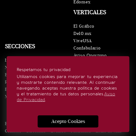
Edomex
VERTICALES
El Gráfico
De10.mx
ViveUSA
SECCIONES
Confabulario
Aviso Oportuno
Inicio
Obituarios
Noticias
Respetamos tu privacidad
Consultas
Eventos
Utilizamos cookies para mejorar tu experiencia
Realeza
y mostrarte contenido relevante. Al continuar
SÍGUENOS
navegando, aceptas nuestra política de cookies
Estilo de vida
y el tratamiento de tus datos personales.
Aviso
Minuto x Minuto
de Privacidad
.
Acepto Cookies
Edición Impresa
Noticias
Quiénes somos
Realeza
Contacto
Directorio
Eventos
Publicidad
Estilo de vida