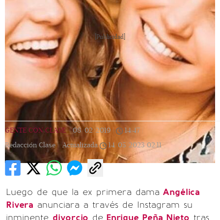
[Publicidad]
GENTE CON CLASE
|
08/02/2019
|
14:47
|
Redacción Clase |
Actualizada
14/05/2023
02:11
Luego de que la ex primera dama
Angélica
Rivera
anunciara a través de Instagram su
inminente
divorcio
de
Enrique Peña Nieto
tras