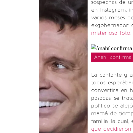
sospechas de u
en Instagram, i
varios meses d
exgobernador de
misteriosa fot
Anahí confirma
La cantante y a
todos esperába
convertirá en 
pasadas, se tra
político se ale
mamá de tiempo
familia, la cual
que decidieron 