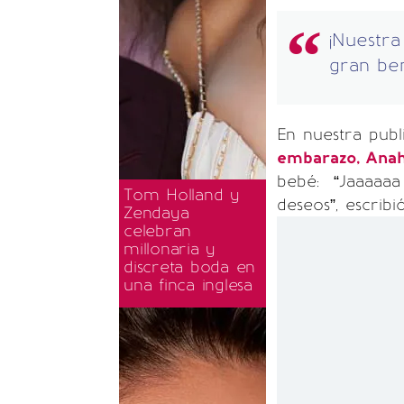
¡Nuestra
gran ben
En nuestra publ
embarazo, Ana
bebé: “Jaaaaaa 
Tom Holland y
deseos”, escrib
Zendaya
celebran
millonaria y
discreta boda en
una finca inglesa