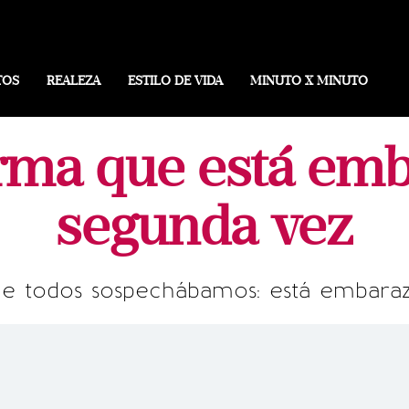
TOS
REALEZA
ESTILO DE VIDA
MINUTO X MINUTO
rma que está em
segunda vez
ue todos sospechábamos: está embara