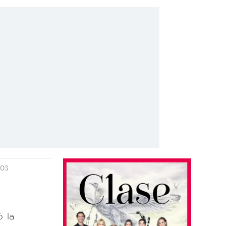
:03
 la