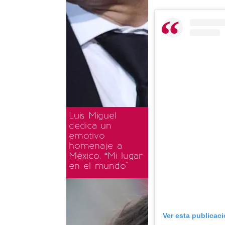
Luis Miguel
dedica un
emotivo
homenaje a
México: “Mi lugar
en el mundo"
Ver esta publicac