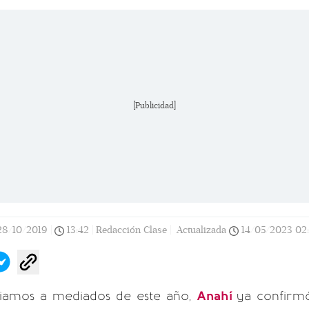
[Publicidad]
28/10/2019
|
13:42
|
Redacción Clase |
Actualizada
14/05/2023
02
iamos a mediados de este año,
Anahí
ya confirmó