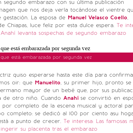
n segundo embarazo con su última publicación
magen que nos deja verla tocándose el vientre qu
e gestación. La esposa de
Manuel Velasco Coello
,
 Chiapas, luce feliz por esta dulce espera.
Te int
o, Anahí levanta sospechas de segundo embarazo
 que está embarazada por segunda vez
ctriz quiso esperarse hasta este día para confirm
mos oir: que
Manuelito
, su primer hijo, pronto se
hermano mayor de un bebé que, por sus publicac
ta de otro niño. Cuando
Anahí
se convirtió en esp
jó por completo de la escena musical y actoral pa
 completo: se dedicó al 100 por ciento asu hoga
, está a punto de crecer.
Te interesa: Las famosas 
ingerir su placenta tras el embarazo