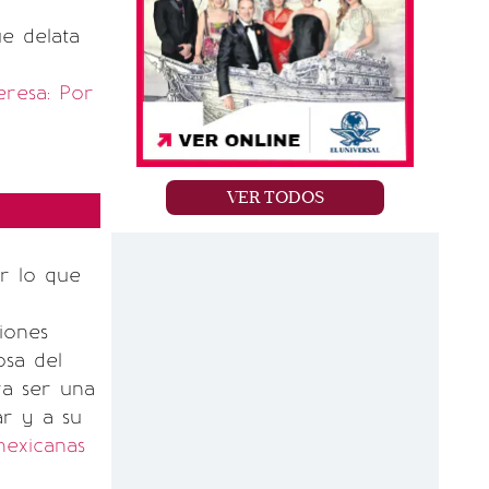
e delata
eresa: Por
VER TODOS
ar lo que
iones
osa del
ra ser una
r y a su
mexicanas