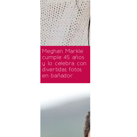
Meghan Markle
cumple 45 años
y lo celebra con
divertidas fotos
en bañador