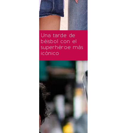
Una tarde de
béisbol con el
superhéroe más
icónico