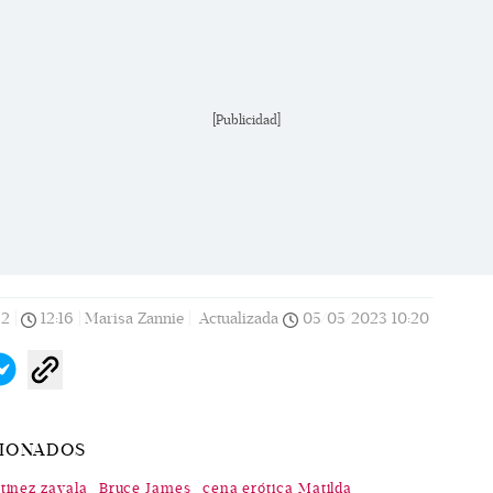
[Publicidad]
22
|
12:16
|
Marisa Zannie |
Actualizada
05/05/2023
10:20
CIONADOS
tinez zavala
Bruce James
cena erótica Matilda