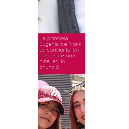
La princesa
Eugenia de York
se convierte en
mamá de una
niña, así lo
anunció