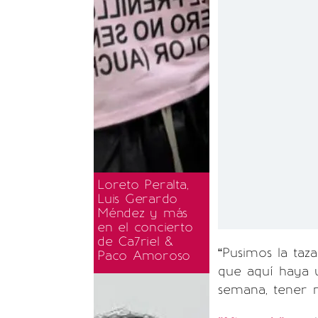
Loreto Peralta,
Luis Gerardo
Méndez y más
en el concierto
de Ca7riel &
“Pusimos la taz
Paco Amoroso
que aquí haya 
semana, tener 