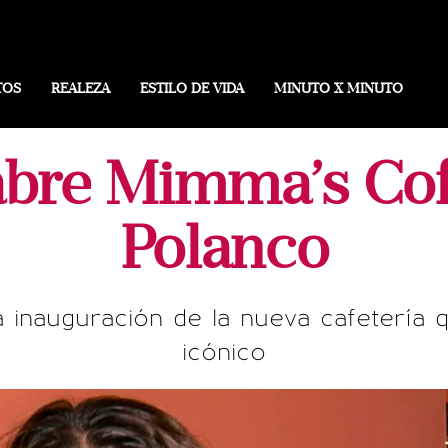
TOS
REALEZA
ESTILO DE VIDA
MINUTO X MINUTO
abre Mimma’s Cof
Polanco
a inauguración de la nueva cafetería
icónico