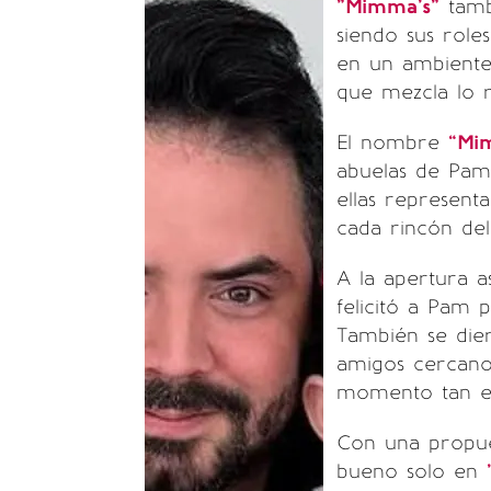
"Mimma’s"
tambi
siendo sus role
en un ambiente 
que mezcla lo r
El nombre
“Mi
abuelas de Pam
ellas represent
cada rincón del
A la apertura a
felicitó a Pam p
También se dier
amigos cercano
momento tan es
Con una propues
bueno solo en