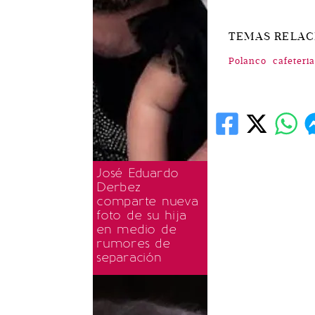
TEMAS RELA
Polanco
cafeteria
José Eduardo
Derbez
comparte nueva
foto de su hija
en medio de
rumores de
separación