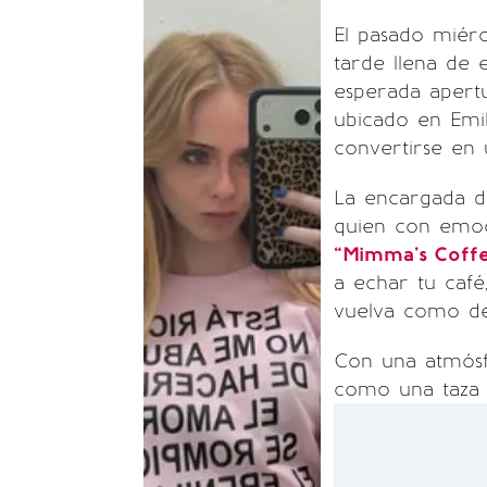
El pasado miérc
tarde llena de 
esperada aper
ubicado en Emil
convertirse en 
La encargada d
quien con emoc
“Mimma’s Coffe
a echar tu café
vuelva como de
Con una atmósfe
como una taza 