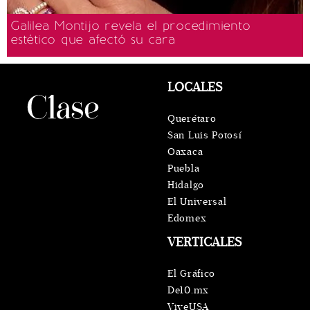
Galilea Montijo revela el procedimiento
estético que afectó su cara
LOCALES
Querétaro
San Luis Potosí
Oaxaca
Puebla
Hidalgo
El Universal
Edomex
VERTICALES
El Gráfico
De10.mx
ViveUSA