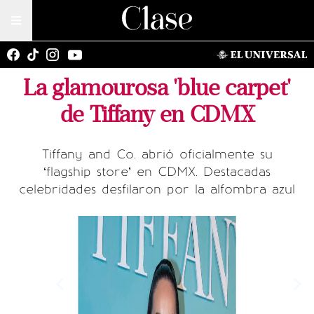
La glamourosa 'blue carpet'
de Tiffany en CDMX
Tiffany and Co. abrió oficialmente su
‘flagship store’ en CDMX. Destacadas
celebridades desfilaron por la alfombra azul