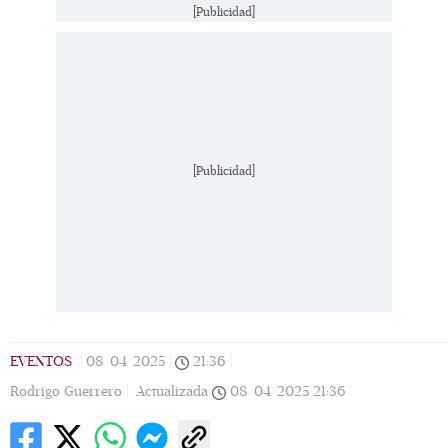
[Publicidad]
[Publicidad]
Ana de la Reguera. (Foto: Angélica Chema)
Lo
EVENTOS
|
08/04/2025
|
21:36
|
Rodrigo Guerrero |
Actualizada
08/04/2025
21:36