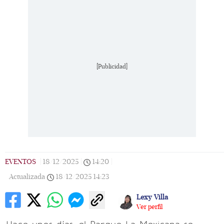
[Publicidad]
Hassan Deakin y Daniela Trabulsi. (Foto: Héctor
Arjona)
EVENTOS
|
18/12/2025
|
14:20
|
Actualizada
18/12/2025
14:23
Lexy Villa
Ver perfil