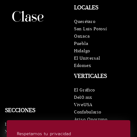
LOCALES
Querétaro
San Luis Potosí
Oaxaca
Puebla
Hidalgo
El Universal
Edomex
VERTICALES
El Gráfico
De10.mx
ViveUSA
SECCIONES
Confabulario
Aviso Oportuno
Inicio
Obituarios
Noticias
Respetamos tu privacidad
Consultas