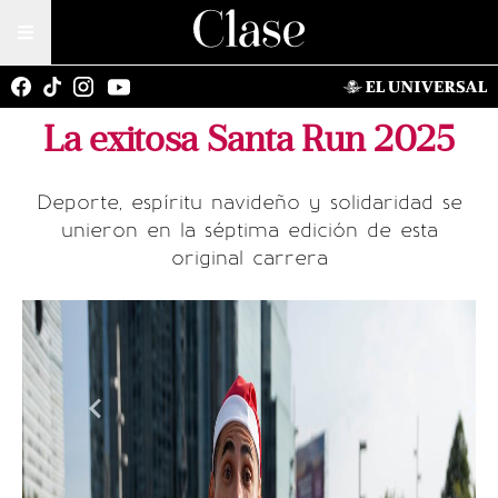
La exitosa Santa Run 2025
Deporte, espíritu navideño y solidaridad se
unieron en la séptima edición de esta
original carrera
Es