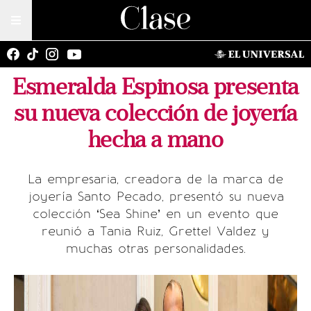
Esmeralda Espinosa presenta
su nueva colección de joyería
hecha a mano
La empresaria, creadora de la marca de
joyería Santo Pecado, presentó su nueva
colección ‘Sea Shine’ en un evento que
reunió a Tania Ruiz, Grettel Valdez y
muchas otras personalidades.
Ve
To