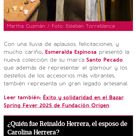
Martha Guzmán / Foto: Esteban Torreblanca
Con una lluvia de aplausos, felicitaciones, y
mucho cariño
, Esmeralda Espinosa
presentó la
nueva colección de su marca
Santo Pecado
,
que además de representar el glamour y los
destellos de los accesorios más vibrantes,
también representa un gran legado artesanal.
Leer también:
Éxito y solidaridad en el Bazar
Spring Fever 2025 de Fundación Origen
¿Quién fue Reinaldo Herrera, el esposo de
Carolina Herrera?