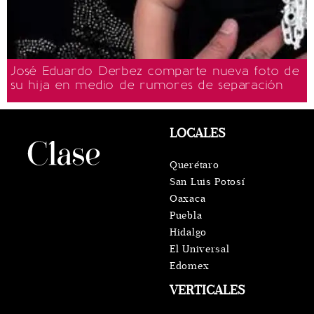
José Eduardo Derbez comparte nueva foto de
su hija en medio de rumores de separación
LOCALES
Querétaro
San Luis Potosí
Oaxaca
Puebla
Hidalgo
El Universal
Edomex
VERTICALES