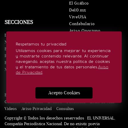
El Gráfico
De10.mx
ViveUSA
SECCIONES
Confabulario
Aviso Oportuno
Inicio
Obituarios
Noticias
Respetamos tu privacidad
Consultas
Eventos
Utilizamos cookies para mejorar tu experiencia
Realeza
y mostrarte contenido relevante. Al continuar
SÍGUENOS
navegando, aceptas nuestra política de cookies
Estilo de vida
y el tratamiento de tus datos personales.
Aviso
Minuto x Minuto
de Privacidad
.
Acepto Cookies
Edición Impresa
Noticias
Quiénes somos
Realeza
Contacto
Directorio
Eventos
Publicidad
Estilo de vida
Videos
Aviso Privacidad
Consultas
Copyright © Todos los derechos reservados | EL UNIVERSAL,
Compañía Periodística Nacional. De no existir previa