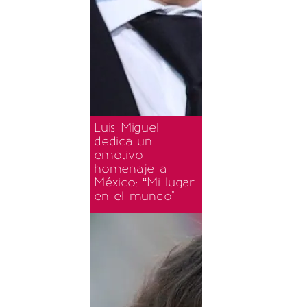
Luis Miguel
dedica un
emotivo
homenaje a
México: “Mi lugar
en el mundo"