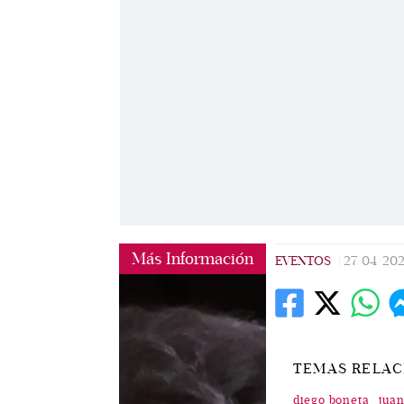
Más Información
EVENTOS
|
27/04/202
TEMAS RELA
diego boneta
juan