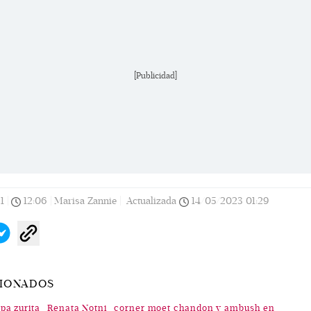
[Publicidad]
1
|
12:06
|
Marisa Zannie |
Actualizada
14/05/2023
01:29
CIONADOS
pa zurita
Renata Notni
corner moet chandon y ambush en