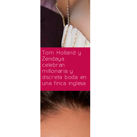
Tom Holland y
Zendaya
celebran
millonaria y
discreta boda en
una finca inglesa