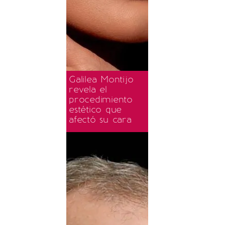
Galilea Montijo
revela el
procedimiento
estético que
afectó su cara