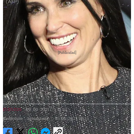
(AFP)
[Publicidad]
EVENTOS
|
09/09/2021
|
13:44
|
Redacción |
Actualizada
05/05/2023
10:35