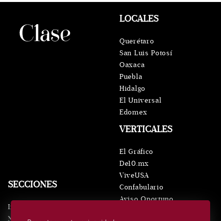
LOCALES
Querétaro
San Luis Potosí
Oaxaca
Puebla
Hidalgo
El Universal
Edomex
VERTICALES
El Gráfico
De10.mx
ViveUSA
SECCIONES
Confabulario
Aviso Oportuno
Inicio
Obituarios
Noticias