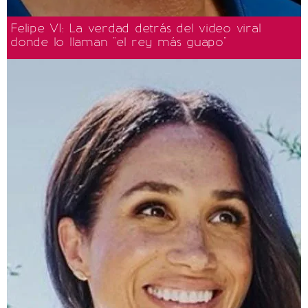
Felipe VI: La verdad detrás del video viral
donde lo llaman "el rey más guapo"