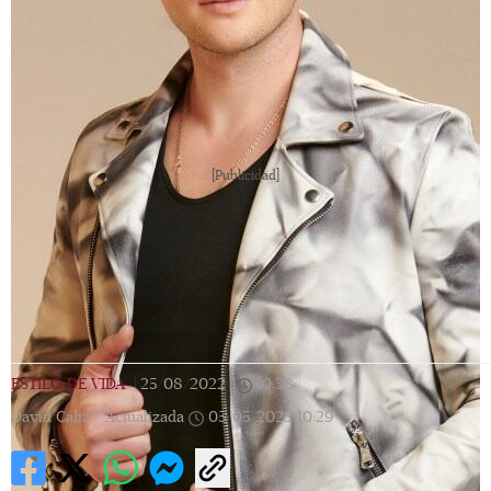
[Publicidad]
ESTILO DE VIDA
|
25/08/2022
|
10:38
|
David Cáliz |
Actualizada
05/05/2023
10:29