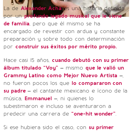
La de
Alexander Acha
es una historia definida
por un
profundo legado musical que le viene
de familia
, pero que él mismo se ha
encargado de revestir con ardua y constante
preparación y sobre todo con determinación
por
construir sus éxitos por mérito propio.
Hace casi 15 años,
cuando debutó con su primer
álbum titulado “Voy”
– mismo
que le valió un
Grammy Latino como Mejor Nuevo Artista
–,
no fueron pocos los que
lo compararon con
su padre
– el cantante mexicano e ícono de la
música,
Emmanuel
–, ni quienes lo
subestimaron e incluso se aventuraron a
predecir una carrera de
“one-hit wonder”
.
Si ese hubiera sido el caso, con
su primer