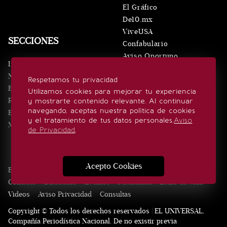
El Gráfico
De10.mx
ViveUSA
SECCIONES
Confabulario
Aviso Oportuno
Inicio
Obituarios
Noticias
Respetamos tu privacidad
Consultas
Eventos
Utilizamos cookies para mejorar tu experiencia
Realeza
y mostrarte contenido relevante. Al continuar
SÍGUENOS
navegando, aceptas nuestra política de cookies
Estilo de vida
y el tratamiento de tus datos personales.
Aviso
Minuto x Minuto
de Privacidad
.
Acepto Cookies
Edición Impresa
Noticias
Quiénes somos
Realeza
Contacto
Directorio
Eventos
Publicidad
Estilo de vida
Videos
Aviso Privacidad
Consultas
Copyright © Todos los derechos reservados | EL UNIVERSAL,
Compañía Periodística Nacional. De no existir previa