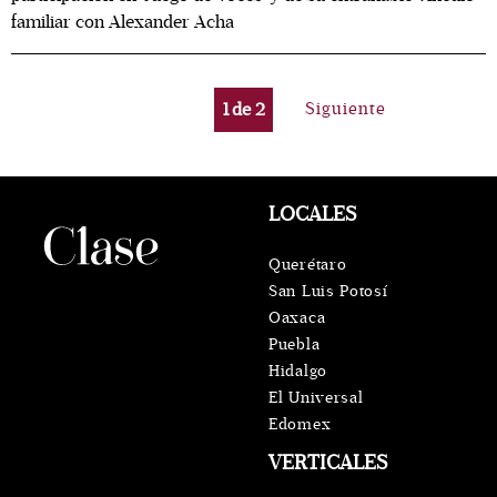
familiar con Alexander Acha
1
de
2
Siguiente
LOCALES
Querétaro
San Luis Potosí
Oaxaca
Puebla
Hidalgo
El Universal
Edomex
VERTICALES