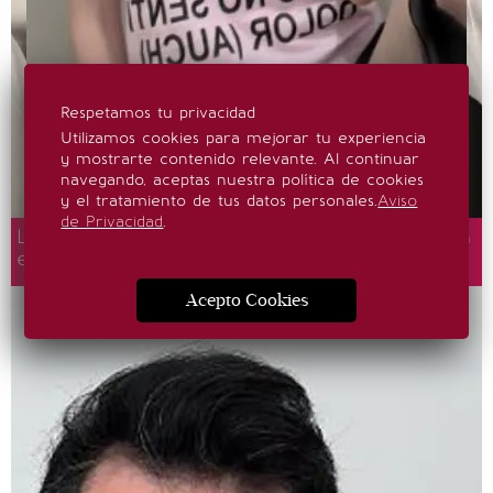
Respetamos tu privacidad
Utilizamos cookies para mejorar tu experiencia
y mostrarte contenido relevante. Al continuar
navegando, aceptas nuestra política de cookies
y el tratamiento de tus datos personales.
Aviso
de Privacidad
.
Loreto Peralta, Luis Gerardo Méndez y más en
el concierto de Ca7riel & Paco Amoroso
Acepto Cookies