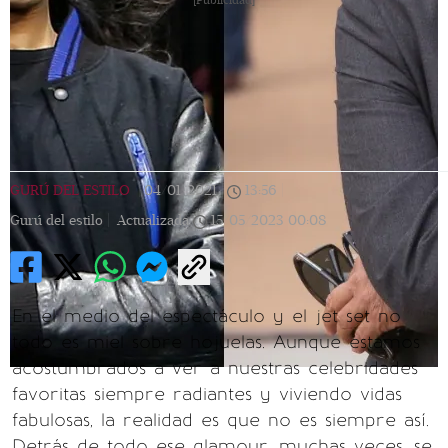
[Publicidad]
GURÚ DEL ESTILO
|
04/01/2021
|
13:56
|
Gurú del estilo |
Actualizada
15/05/2023
00:08
En el medio del espectáculo y el jet set no
todo es miel sobre hojuelas. Aunque estamos
acostumbrados a ver a nuestras celebridades
favoritas siempre radiantes y viviendo vidas
fabulosas, la realidad es que no es siempre así.
Detrás de todo ese glamour, muchas veces, se