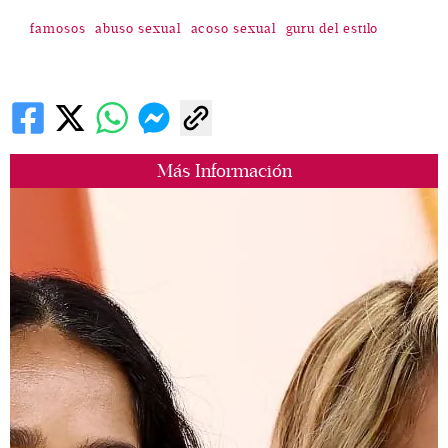
famosos
abuso sexual
acoso sexual
guru del estilo
Más Información