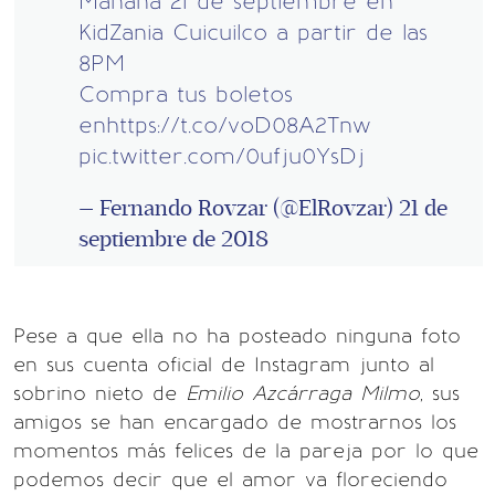
Mañana 21 de septiembre en
KidZania Cuicuilco a partir de las
8PM
Compra tus boletos
en
https://t.co/voD08A2Tnw
pic.twitter.com/0ufju0YsDj
— Fernando Rovzar (@ElRovzar)
21 de
septiembre de 2018
Pese a que ella no ha posteado ninguna foto
en sus cuenta oficial de Instagram junto al
sobrino nieto de
Emilio Azcárraga Milmo
, sus
amigos se han encargado de mostrarnos los
momentos más felices de la pareja por lo que
podemos decir que el amor va floreciendo