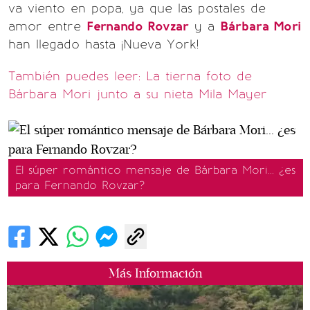
va viento en popa, ya que las postales de
amor entre
Fernando Rovzar
y a
Bárbara Mori
han llegado hasta ¡Nueva York!
También puedes leer: La tierna foto de
Bárbara Mori junto a su nieta Mila Mayer
El súper romántico mensaje de Bárbara Mori... ¿es
para Fernando Rovzar?
Más Información