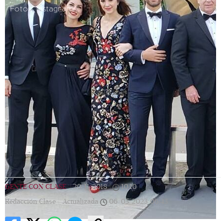
Fotos: Instagram
[Publicidad]
GENTE CON CLASE
|
20/11/2018
|
10:10
|
Redacción Clase |
Actualizada
06/05/2023
06:43