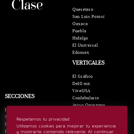
Querétaro
San Luis Potosí
Oaxaca
Puebla
Hidalgo
El Universal
Edomex
VERTICALES
El Gráfico
De10.mx
ViveUSA
SECCIONES
Confabulario
Aviso Oportuno
Inicio
Obituarios
Noticias
Respetamos tu privacidad
Consultas
Eventos
Utilizamos cookies para mejorar tu experiencia
Realeza
y mostrarte contenido relevante. Al continuar