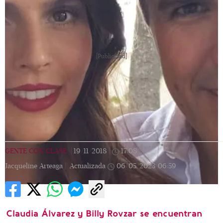
[Publicidad]
GENTE CON CLASE
|
19/11/2018
|
17:08
|
Jacqueline Arteaga |
Actualizada
06/05/2023
06:59
Claudia Álvarez y Billy Rovzar se encuentran