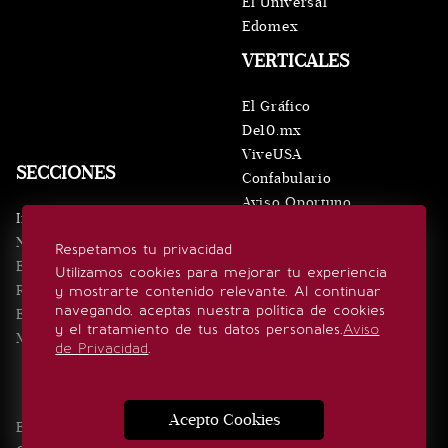
El Universal
Edomex
VERTICALES
El Gráfico
De10.mx
ViveUSA
SECCIONES
Confabulario
Aviso Oportuno
Inicio
Obituarios
Noticias
Respetamos tu privacidad
Consultas
Eventos
Utilizamos cookies para mejorar tu experiencia
Realeza
y mostrarte contenido relevante. Al continuar
SÍGUENOS
navegando, aceptas nuestra política de cookies
Estilo de vida
y el tratamiento de tus datos personales.
Aviso
Minuto x Minuto
de Privacidad
.
Acepto Cookies
Edición Impresa
Noticias
Quiénes somos
Realeza