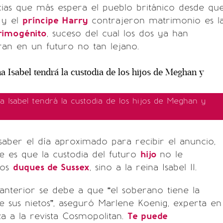
cias que más espera el pueblo británico desde qu
y el
príncipe Harry
contrajeron matrimonio es l
rimogénito
, suceso del cual los dos ya han
an en un futuro no tan lejano.
a Isabel tendrá la custodia de los hijos de Meghan y
aber el día aproximado para recibir el anuncio,
be es que la custodia del futuro
hijo
no le
los
duques de Sussex
, sino a la reina Isabel II.
anterior se debe a que “el soberano tiene la
de sus nietos”, aseguró Marlene Koenig, experta en
a a la revista Cosmopolitan.
Te puede