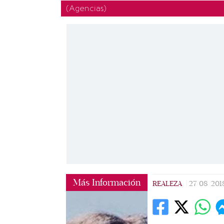
(Agencias)
Más Información
REALEZA
|
27/08/201