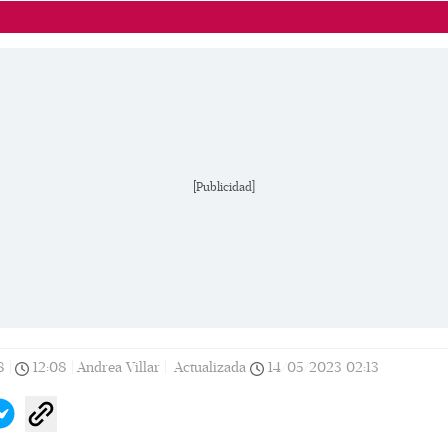
[Publicidad]
8
|
12:08
|
Andrea Villar |
Actualizada
14/05/2023
02:13