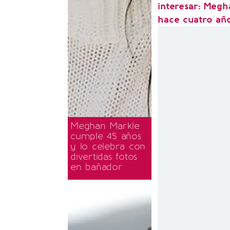
interesar: Megh
hace cuatro añ
Meghan Markle
cumple 45 años
y lo celebra con
divertidas fotos
en bañador