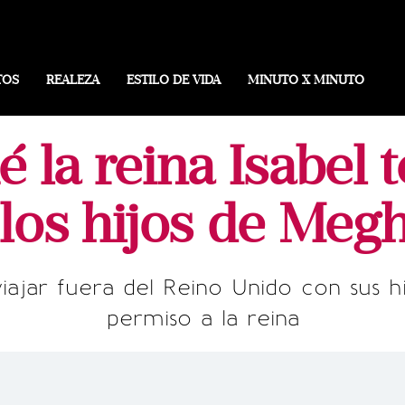
TOS
REALEZA
ESTILO DE VIDA
MINUTO X MINUTO
 la reina Isabel 
 los hijos de Meg
iajar fuera del Reino Unido con sus h
permiso a la reina