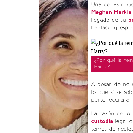
Una de las noti
Meghan Markle
llegada de su
p
hablado y esper
¿Por qué la rein
Harry?
A pesar de no s
lo que sí se sa
pertenecerá a 
La razón de lo 
custodia
legal 
temas de realez