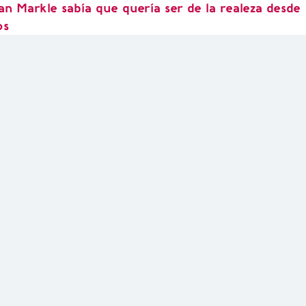
an Markle sabía que quería ser de la realeza desde
os