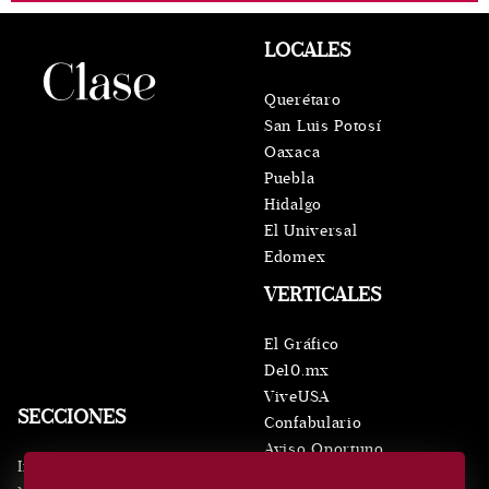
LOCALES
Querétaro
San Luis Potosí
Oaxaca
Puebla
Hidalgo
El Universal
Edomex
VERTICALES
El Gráfico
De10.mx
ViveUSA
SECCIONES
Confabulario
Aviso Oportuno
Inicio
Obituarios