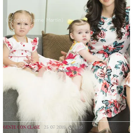
(Créditos: Jaime Martín)
[Publicidad]
GENTE CON CLASE
|
25/07/2018
|
14:16
|