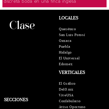
discreta boda en una finca inglesa
LOCALES
Querétaro
San Luis Potosí
Oaxaca
Puebla
Hidalgo
El Universal
Edomex
VERTICALES
El Gráfico
De10.mx
ViveUSA
SECCIONES
Confabulario
Aviso Oportuno