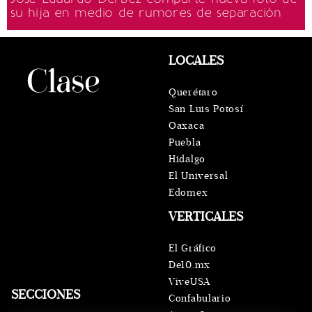
su hija en medio de rumores de separación
LOCALES
Querétaro
San Luis Potosí
Oaxaca
Puebla
Hidalgo
El Universal
Edomex
VERTICALES
El Gráfico
De10.mx
ViveUSA
SECCIONES
Confabulario