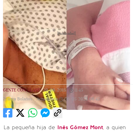
[Publicidad]
GENTE CON CLASE
|
19/06/2018
|
11:45
|
Zyanya Bolaños |
Actualizada
06/05/2023
06:45
La pequeña hija de
Inés Gómez Mont
, a quien