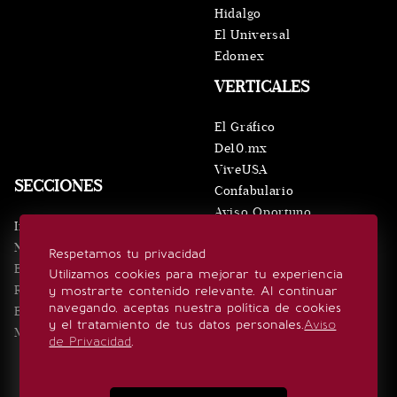
Hidalgo
El Universal
Edomex
VERTICALES
El Gráfico
De10.mx
ViveUSA
SECCIONES
Confabulario
Aviso Oportuno
Inicio
Obituarios
Noticias
Respetamos tu privacidad
Consultas
Eventos
Utilizamos cookies para mejorar tu experiencia
Realeza
y mostrarte contenido relevante. Al continuar
SÍGUENOS
navegando, aceptas nuestra política de cookies
Estilo de vida
y el tratamiento de tus datos personales.
Aviso
Minuto x Minuto
de Privacidad
.