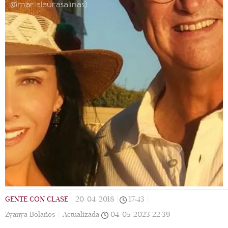
@marialaurasalinas)
[Publicidad]
GENTE CON CLASE
|
20/04/2018
|
17:43
|
Zyanya Bolaños |
Actualizada
04/05/2023
22:39