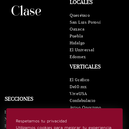
LOCALES
Querétaro
San Luis Potosí
Oaxaca
Puebla
Hidalgo
El Universal
Edomex
VERTICALES
El Gráfico
De10.mx
ViveUSA
SECCIONES
Confabulario
Aviso Oportuno
Inicio
Obituarios
Noticias
Respetamos tu privacidad
Consultas
Eventos
Utilizamos cookies para mejorar tu experiencia