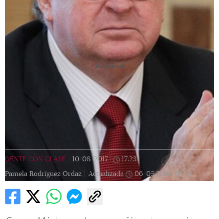
[Publicidad]
GENTE CON CLASE
|
10/08/2017
|
17:23
|
Pamela Rodríguez Ordaz |
Actualizada
06/05/2023
07:07