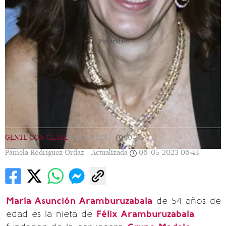
[Publicidad]
GENTE CON CLASE
|
05/07/2017
|
10:20
|
Pamela Rodríguez Ordaz |
Actualizada
06/05/2023
06:43
María Asunción Aramburuzabala
de 54 años de
edad es la nieta de
Félix Aramburuzabala
,