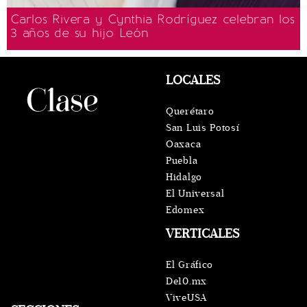
Carlos Rivera y Cynthia Rodríguez celebran los
3 años de su hijo León
LOCALES
Querétaro
San Luis Potosí
Oaxaca
Puebla
Hidalgo
El Universal
Edomex
VERTICALES
El Gráfico
De10.mx
ViveUSA