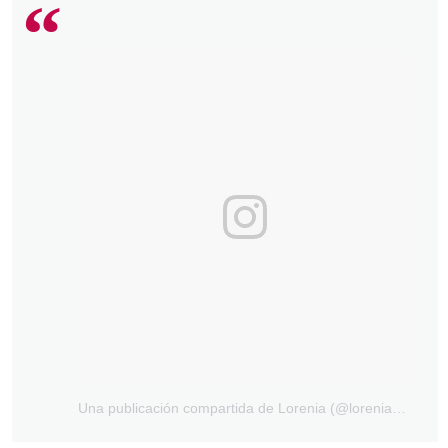
Una publicación compartida de Lorenia (@loreniamm)
el
2