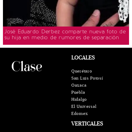
José Eduardo Derbez comparte nueva foto de
su hija en medio de rumores de separación
LOCALES
Querétaro
San Luis Potosí
Oaxaca
Puebla
Hidalgo
El Universal
Edomex
VERTICALES