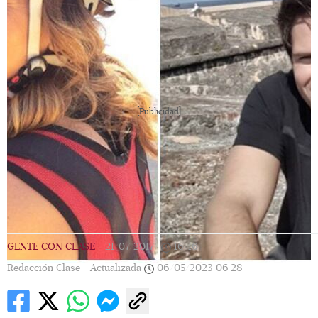
[Publicidad]
GENTE CON CLASE
|
21/07/2017
|
16:46
|
Redacción Clase |
Actualizada
06/05/2023
06:28