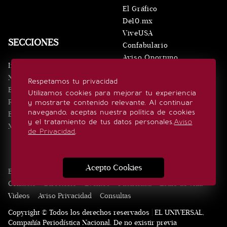
El Gráfico
De10.mx
ViveUSA
SECCIONES
Confabulario
Aviso Oportuno
Inicio
Obituarios
Noticias
Respetamos tu privacidad
Consultas
Eventos
Utilizamos cookies para mejorar tu experiencia
Realeza
y mostrarte contenido relevante. Al continuar
SÍGUENOS
navegando, aceptas nuestra política de cookies
Estilo de vida
y el tratamiento de tus datos personales.
Aviso
Minuto x Minuto
de Privacidad
.
Acepto Cookies
Edición Impresa
Noticias
Quiénes somos
Realeza
Contacto
Directorio
Eventos
Publicidad
Estilo de vida
Videos
Aviso Privacidad
Consultas
Copyright © Todos los derechos reservados | EL UNIVERSAL,
Compañía Periodística Nacional. De no existir previa