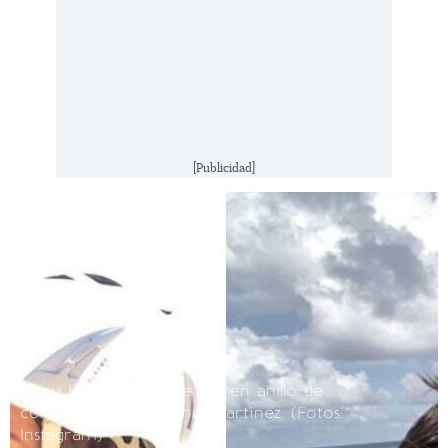
[Publicidad]
Chuy Bracamontes le dio en anillo de
compromiso a Lorenia Martínez.
(Fotos:
Instagram)