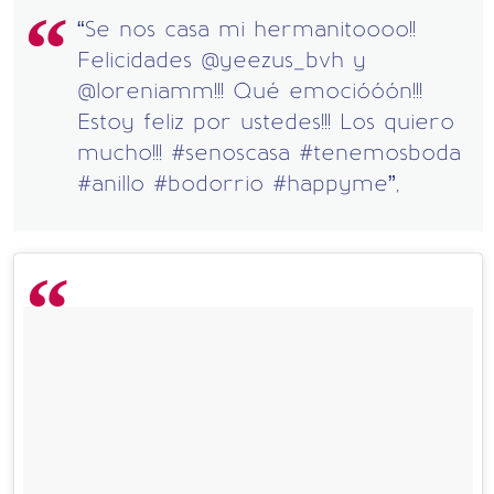
“Se nos casa mi hermanitoooo!!
Felicidades @yeezus_bvh y
@loreniamm!!! Qué emocióóón!!!
Estoy feliz por ustedes!!! Los quiero
mucho!!! #senoscasa #tenemosboda
#anillo #bodorrio #happyme”,