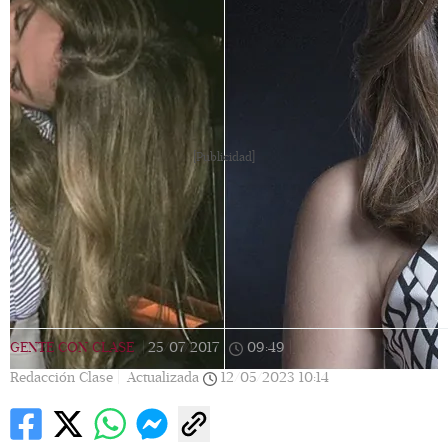
[Publicidad]
GENTE CON CLASE
|
25/07/2017
|
09:49
|
Redacción Clase |
Actualizada
12/05/2023
10:14