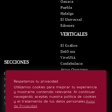
Oaxaca
Puebla
Hidalgo
El Universal
Edomex
VERTICALES
El Gráfico
De10.mx
ViveUSA
SECCIONES
Confabulario
Aviso Oportuno
Inicio
Obituarios
Noticias
Respetamos tu privacidad
Consultas
Eventos
Utilizamos cookies para mejorar tu experiencia
Realeza
y mostrarte contenido relevante. Al continuar
SÍGUENOS
navegando, aceptas nuestra política de cookies
Estilo de vida
y el tratamiento de tus datos personales.
Aviso
Minuto x Minuto
de Privacidad
.