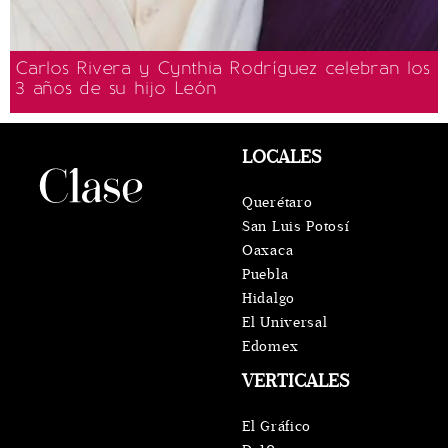
Carlos Rivera y Cynthia Rodríguez celebran los
3 años de su hijo León
LOCALES
Querétaro
San Luis Potosí
Oaxaca
Puebla
Hidalgo
El Universal
Edomex
VERTICALES
El Gráfico