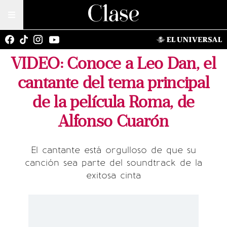
VIDEO: Conoce a Leo Dan, el
cantante del tema principal
de la película Roma, de
Alfonso Cuarón
El cantante está orgulloso de que su
canción sea parte del soundtrack de la
exitosa cinta