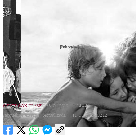
[Publicidad]
GENTE CON CLASE
|
23/01/2019
|
14:44
|
Jacqueline Arteaga |
Actualizada
14/05/2023
02:12