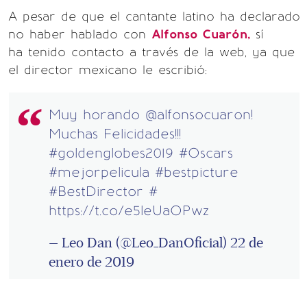
A pesar de que el cantante latino ha declarado
no haber hablado con
Alfonso Cuarón,
sí
ha tenido contacto a través de la web, ya que
el director mexicano le escribió:
Muy horando
@alfonsocuaron
!
Muchas Felicidades!!!
#goldenglobes2019
#Oscars
#mejorpelicula
#bestpicture
#BestDirector
#
https://t.co/e5leUaOPwz
— Leo Dan (@Leo_DanOficial)
22 de
enero de 2019