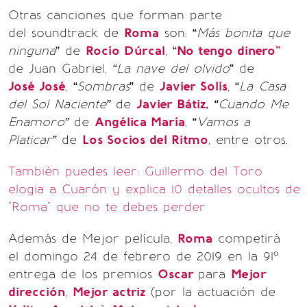
Otras canciones que forman parte
del soundtrack de
Roma
son: “
Más bonita que
ninguna
” de
Rocío Dúrcal
, “
No tengo dinero”
de Juan Gabriel,
“La nave del olvido
” de
José José
, “
Sombras
” de
Javier Solís
, “
La Casa
del Sol Naciente”
de
Javier Bátiz,
“Cuando Me
Enamoro”
de
Angélica María
, “
Vamos a
Platicar”
de
Los Socios del Ritmo
, entre otros.
También puedes leer: Guillermo del Toro
elogia a Cuarón y explica 10 detalles ocultos de
"Roma" que no te debes perder
Además de Mejor película,
Roma
competirá
el domingo 24 de febrero de 2019 en la 91º
entrega de los premios
Oscar
para
Mejor
dirección
,
Mejor actriz
(por la actuación de