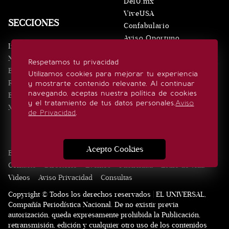
De10.mx
ViveUSA
SECCIONES
Confabulario
Aviso Oportuno
Inicio
Obituarios
Noticias
Respetamos tu privacidad
Consultas
Eventos
Utilizamos cookies para mejorar tu experiencia
Realeza
y mostrarte contenido relevante. Al continuar
SÍGUENOS
navegando, aceptas nuestra política de cookies
Estilo de vida
y el tratamiento de tus datos personales.
Aviso
Minuto x Minuto
de Privacidad
.
Acepto Cookies
Edición Impresa
Noticias
Quiénes somos
Realeza
Contacto
Directorio
Eventos
Publicidad
Estilo de vida
Videos
Aviso Privacidad
Consultas
Copyright © Todos los derechos reservados | EL UNIVERSAL,
Compañía Periodística Nacional. De no existir previa
autorización, queda expresamente prohibida la Publicación,
retransmisión, edición y cualquier otro uso de los contenidos