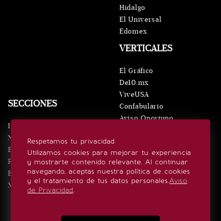
Hidalgo
El Universal
Edomex
VERTICALES
El Gráfico
De10.mx
ViveUSA
SECCIONES
Confabulario
Aviso Oportuno
Inicio
Obituarios
Noticias
Respetamos tu privacidad
Consultas
Eventos
Utilizamos cookies para mejorar tu experiencia
Realeza
y mostrarte contenido relevante. Al continuar
SÍGUENOS
navegando, aceptas nuestra política de cookies
Estilo de vida
y el tratamiento de tus datos personales.
Aviso
Minuto x Minuto
de Privacidad
.