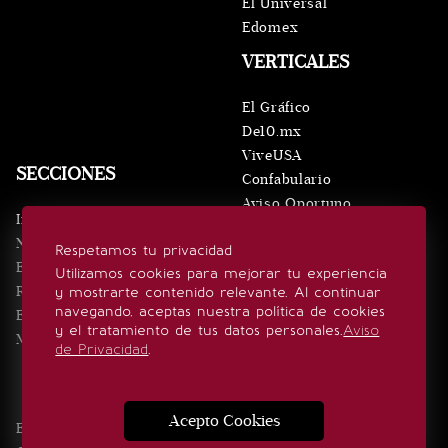
El Universal
Edomex
VERTICALES
El Gráfico
De10.mx
ViveUSA
SECCIONES
Confabulario
Aviso Oportuno
Inicio
Obituarios
Noticias
Respetamos tu privacidad
Consultas
Eventos
Utilizamos cookies para mejorar tu experiencia
Realeza
y mostrarte contenido relevante. Al continuar
SÍGUENOS
navegando, aceptas nuestra política de cookies
Estilo de vida
y el tratamiento de tus datos personales.
Aviso
Minuto x Minuto
de Privacidad
.
Acepto Cookies
Edición Impresa
Noticias
Quiénes somos
Realeza