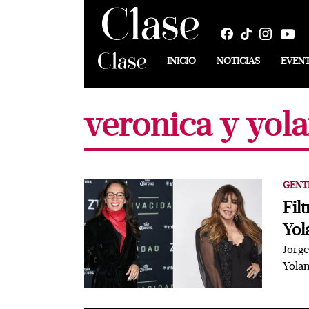
INICIO
NOTICIAS
EVEN
veronica y yol
GENT
Fil
Yol
Jorge
Yolan