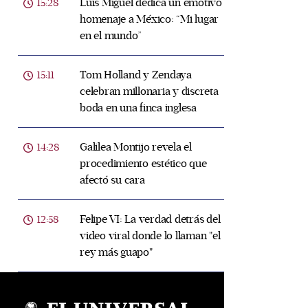
Luis Miguel dedica un emotivo
15:28
homenaje a México: “Mi lugar
en el mundo”
Tom Holland y Zendaya
15:11
celebran millonaria y discreta
boda en una finca inglesa
Galilea Montijo revela el
14:28
procedimiento estético que
afectó su cara
Felipe VI: La verdad detrás del
12:58
video viral donde lo llaman "el
rey más guapo"