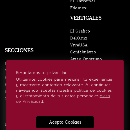
El Universal
Edomex
VERTICALES
El Gráfico
De10.mx
ViveUSA
SECCIONES
Confabulario
Aviso Oportuno
Inicio
Obituarios
Noticias
Respetamos tu privacidad
Consultas
Eventos
Utilizamos cookies para mejorar tu experiencia
Realeza
y mostrarte contenido relevante. Al continuar
SÍGUENOS
navegando, aceptas nuestra política de cookies
Estilo de vida
y el tratamiento de tus datos personales.
Aviso
Minuto x Minuto
de Privacidad
.
Acepto Cookies
Edición Impresa
Noticias
Quiénes somos
Realeza