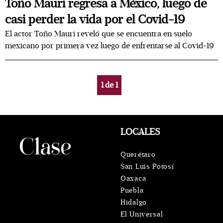
Toño Mauri regresa a México, luego de
casi perder la vida por el Covid-19
El actor Toño Mauri reveló que se encuentra en suelo
mexicano por primera vez luego de enfrentarse al Covid-19
1
de
1
LOCALES
Querétaro
San Luis Potosí
Oaxaca
Puebla
Hidalgo
El Universal