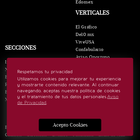
Edomex
VERTICALES
El Gráfico
De10.mx
ViveUSA
SECCIONES
Confabulario
Aviso Oportuno
Inicio
Obituarios
Noticias
Respetamos tu privacidad
Consultas
Eventos
Utilizamos cookies para mejorar tu experiencia
Realeza
y mostrarte contenido relevante. Al continuar
SÍGUENOS
navegando, aceptas nuestra política de cookies
Estilo de vida
y el tratamiento de tus datos personales.
Aviso
Minuto x Minuto
de Privacidad
.
Acepto Cookies
Edición Impresa
Noticias
Quiénes somos
Realeza
Contacto
Directorio
Eventos
Publicidad
Estilo de vida