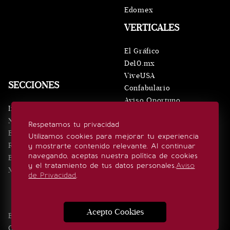
Edomex
VERTICALES
El Gráfico
De10.mx
ViveUSA
SECCIONES
Confabulario
Aviso Oportuno
Inicio
Obituarios
Noticias
Respetamos tu privacidad
Consultas
Eventos
Utilizamos cookies para mejorar tu experiencia
Realeza
y mostrarte contenido relevante. Al continuar
SÍGUENOS
navegando, aceptas nuestra política de cookies
Estilo de vida
y el tratamiento de tus datos personales.
Aviso
Minuto x Minuto
de Privacidad
.
Acepto Cookies
Edición Impresa
Noticias
Quiénes somos
Realeza
Contacto
Directorio
Eventos
Publicidad
Estilo de vida