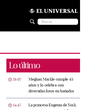
Lo último
Meghan Markle cumple 45
18:07
años y lo celebra con
divertidas fotos en bañador
La princesa Eugenia de York
14:47