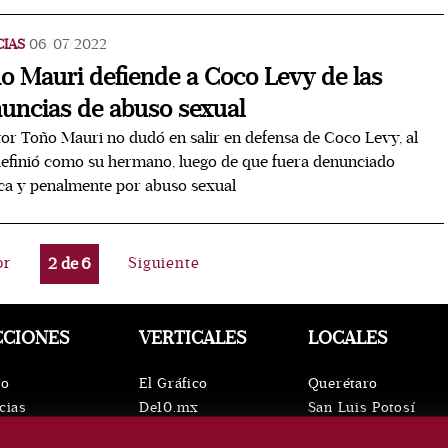
CIAS
06/07/2022
o Mauri defiende a Coco Levy de las
uncias de abuso sexual
tor Toño Mauri no dudó en salir en defensa de Coco Levy, al
efinió como su hermano, luego de que fuera denunciado
ca y penalmente por abuso sexual
or
2
de
6
Siguiente
CCIONES
VERTICALES
LOCALES
io
El Gráfico
Querétaro
cias
De10.mx
San Luis Potosí
ntos
ViveUSA
Oaxaca