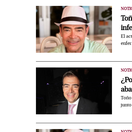
NOTI
Toñ
inf
El ac
enfer
NOTI
¿Po
aba
Toño 
junto
NOTI