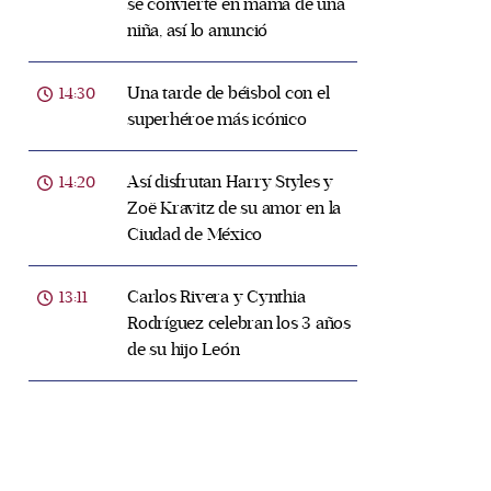
se convierte en mamá de una
niña, así lo anunció
Una tarde de béisbol con el
14:30
superhéroe más icónico
Así disfrutan Harry Styles y
14:20
Zoë Kravitz de su amor en la
Ciudad de México
Carlos Rivera y Cynthia
13:11
Rodríguez celebran los 3 años
de su hijo León