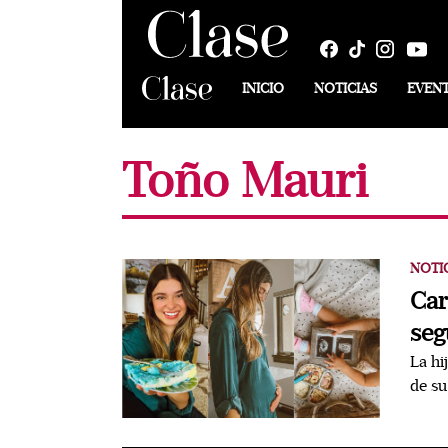
INICIO
NOTICIAS
EVEN
Toño Mauri
NOTI
Car
seg
La hi
de su