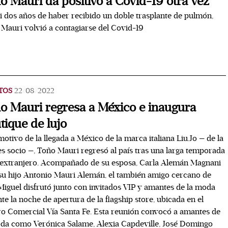
o Mauri da positivo a Covid-19 otra vez
i dos años de haber recibido un doble trasplante de pulmón,
Mauri volvió a contagiarse del Covid-19
TOS
22/08/2022
o Mauri regresa a México e inaugura
tique de lujo
otivo de la llegada a México de la marca italiana Liu.Jo — de la
es socio —, Toño Mauri regresó al país tras una larga temporada
 extranjero. Acompañado de su esposa, Carla Alemán Magnani
su hijo Antonio Mauri Alemán, el también amigo cercano de
Miguel disfrutó junto con invitados VIP y amantes de la moda
te la noche de apertura de la flagship store, ubicada en el
o Comercial Vía Santa Fe. Esta reunión convocó a amantes de
da como Verónica Salame, Alexia Capdeville, José Domingo