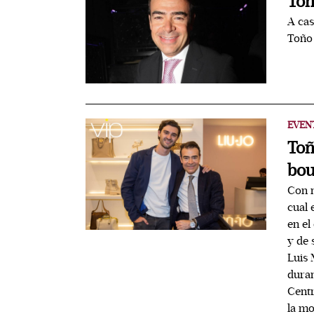
Toñ
A cas
Toño 
EVEN
Toñ
bou
Con m
cual 
en el
y de 
Luis 
duran
Centr
la mo