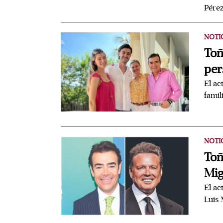
Pérez
NOTI
Toñ
per
El ac
famil
NOTI
Toñ
Mig
El ac
Luis 