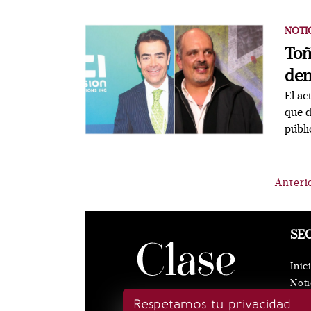
NOTI
Toñ
den
El ac
que d
públi
Anteri
SE
Inic
Noti
Eve
Respetamos tu privacidad