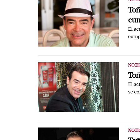
Toñ
cum
El ac
cumpl
NOTI
Toñ
El ac
se c
NOTI