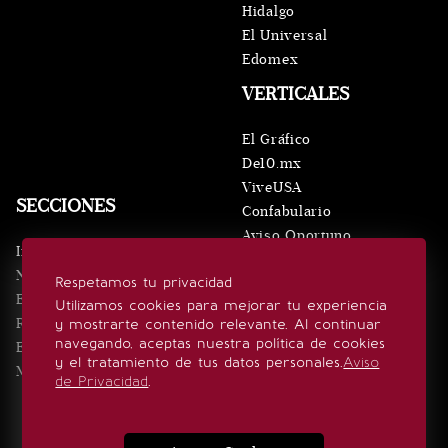
Hidalgo
El Universal
Edomex
VERTICALES
El Gráfico
De10.mx
ViveUSA
SECCIONES
Confabulario
Aviso Oportuno
Inicio
Obituarios
Noticias
Respetamos tu privacidad
Consultas
Eventos
Utilizamos cookies para mejorar tu experiencia
Realeza
y mostrarte contenido relevante. Al continuar
SÍGUENOS
navegando, aceptas nuestra política de cookies
Estilo de vida
y el tratamiento de tus datos personales.
Aviso
Minuto x Minuto
de Privacidad
.