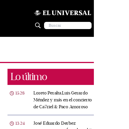
Lo último
Loreto Peralta,Luis Gerardo
15:28
Méndez y más en el concierto
de Ca7riel & Paco Amoroso
José Eduardo Derbez
13:24