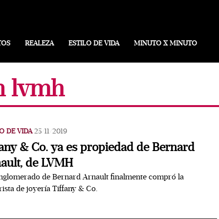
TOS
REALEZA
ESTILO DE VIDA
MINUTO X MINUTO
n lvmh
O DE VIDA
25/11/2019
fany & Co. ya es propiedad de Bernard
ault, de LVMH
nglomerado de Bernard Arnault finalmente compró la
ista de joyería Tiffany & Co.