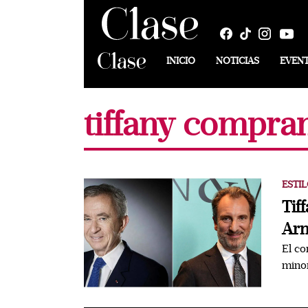
INICIO
NOTICIAS
EVEN
tiffany compra
ESTIL
Tif
Arn
El co
minor