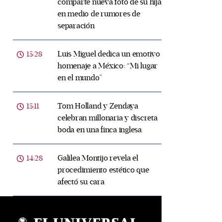
comparte nueva foto de su hija
en medio de rumores de
separación
Luis Miguel dedica un emotivo
15:28
homenaje a México: “Mi lugar
en el mundo”
Tom Holland y Zendaya
15:11
celebran millonaria y discreta
boda en una finca inglesa
Galilea Montijo revela el
14:28
procedimiento estético que
afectó su cara