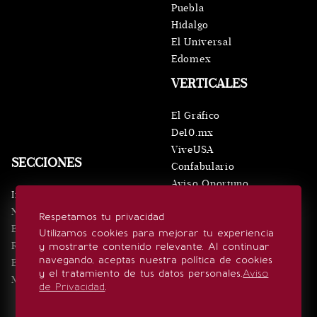
Puebla
Hidalgo
El Universal
Edomex
VERTICALES
El Gráfico
De10.mx
ViveUSA
SECCIONES
Confabulario
Aviso Oportuno
Inicio
Obituarios
Noticias
Respetamos tu privacidad
Consultas
Eventos
Utilizamos cookies para mejorar tu experiencia
Realeza
y mostrarte contenido relevante. Al continuar
SÍGUENOS
navegando, aceptas nuestra política de cookies
Estilo de vida
y el tratamiento de tus datos personales.
Aviso
Minuto x Minuto
de Privacidad
.