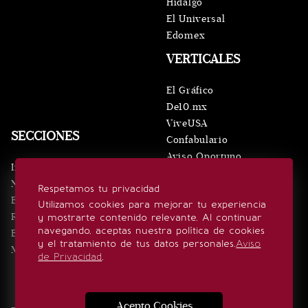
Hidalgo
El Universal
Edomex
VERTICALES
El Gráfico
De10.mx
ViveUSA
SECCIONES
Confabulario
Aviso Oportuno
Inicio
Obituarios
Noticias
Respetamos tu privacidad
Consultas
Eventos
Utilizamos cookies para mejorar tu experiencia
Realeza
y mostrarte contenido relevante. Al continuar
SÍGUENOS
navegando, aceptas nuestra política de cookies
Estilo de vida
y el tratamiento de tus datos personales.
Aviso
Minuto x Minuto
de Privacidad
.
Acepto Cookies