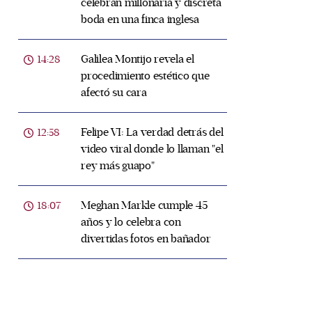
celebran millonaria y discreta
boda en una finca inglesa
Galilea Montijo revela el
14:28
procedimiento estético que
afectó su cara
Felipe VI: La verdad detrás del
12:58
video viral donde lo llaman "el
rey más guapo"
Meghan Markle cumple 45
18:07
años y lo celebra con
divertidas fotos en bañador