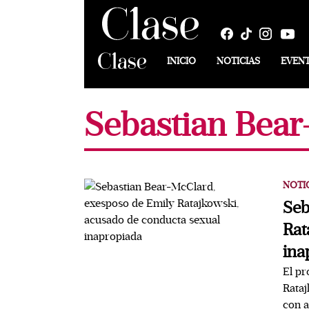
INICIO
NOTICIAS
EVEN
Sebastian Bea
NOTI
Seb
Rat
ina
El pr
Rata
con a