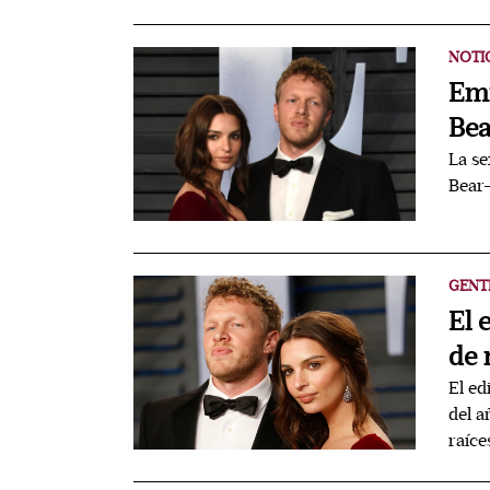
NOTI
Emi
Bea
La se
Bear-
GENT
El 
de 
El ed
del a
raíce