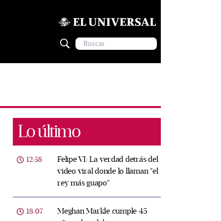
Lo último
Felipe VI: La verdad detrás del
12:58
video viral donde lo llaman "el
rey más guapo"
Meghan Markle cumple 45
18:07