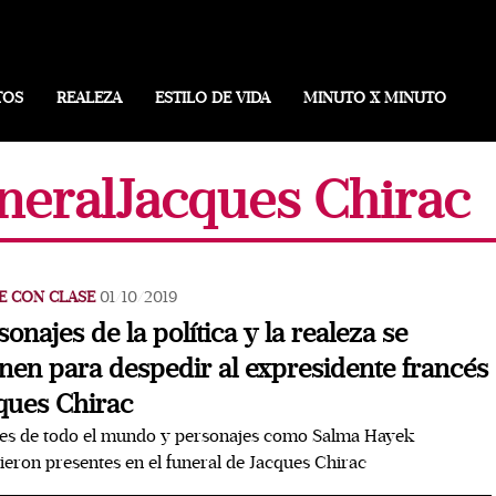
TOS
REALEZA
ESTILO DE VIDA
MINUTO X MINUTO
neralJacques Chirac
E CON CLASE
01/10/2019
sonajes de la política y la realeza se
nen para despedir al expresidente francés
ques Chirac
res de todo el mundo y personajes como Salma Hayek
ieron presentes en el funeral de Jacques Chirac