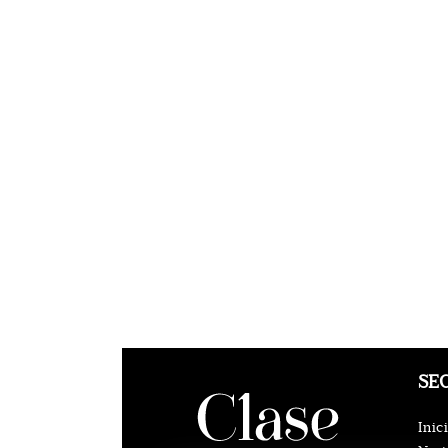
SE
Inic