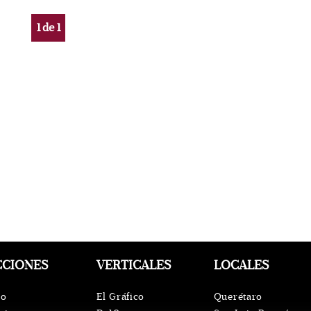
1
de
1
CCIONES
VERTICALES
LOCALES
io
El Gráfico
Querétaro