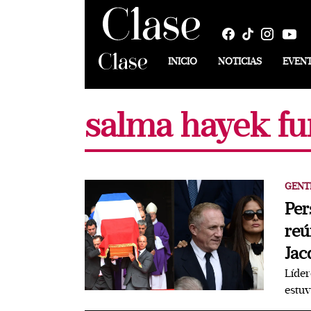
INICIO
NOTICIAS
EVEN
salma hayek fu
GENT
Per
reú
Jac
Líde
estuv