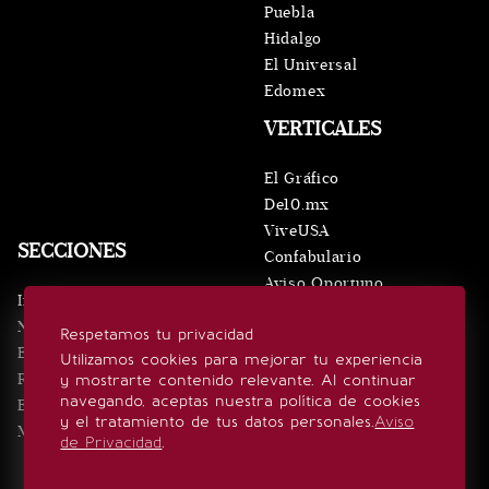
Puebla
Hidalgo
El Universal
Edomex
VERTICALES
El Gráfico
De10.mx
ViveUSA
SECCIONES
Confabulario
Aviso Oportuno
Inicio
Obituarios
Noticias
Respetamos tu privacidad
Consultas
Eventos
Utilizamos cookies para mejorar tu experiencia
Realeza
y mostrarte contenido relevante. Al continuar
SÍGUENOS
navegando, aceptas nuestra política de cookies
Estilo de vida
y el tratamiento de tus datos personales.
Aviso
Minuto x Minuto
de Privacidad
.