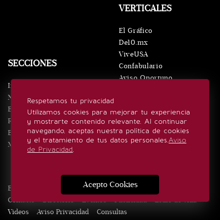
VERTICALES
El Gráfico
De10.mx
ViveUSA
SECCIONES
Confabulario
Aviso Oportuno
Inicio
Obituarios
Noticias
Respetamos tu privacidad
Consultas
Eventos
Utilizamos cookies para mejorar tu experiencia
Realeza
y mostrarte contenido relevante. Al continuar
SÍGUENOS
navegando, aceptas nuestra política de cookies
Estilo de vida
y el tratamiento de tus datos personales.
Aviso
Minuto x Minuto
de Privacidad
.
Acepto Cookies
Edición Impresa
Noticias
Quiénes somos
Realeza
Contacto
Directorio
Eventos
Publicidad
Estilo de vida
Videos
Aviso Privacidad
Consultas