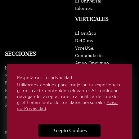
El Universal
Edomex
VERTICALES
El Gráfico
De10.mx
ViveUSA
SECCIONES
Confabulario
Aviso Oportuno
Inicio
Obituarios
Noticias
Respetamos tu privacidad
Consultas
Eventos
Utilizamos cookies para mejorar tu experiencia
Realeza
y mostrarte contenido relevante. Al continuar
SÍGUENOS
navegando, aceptas nuestra política de cookies
Estilo de vida
y el tratamiento de tus datos personales.
Aviso
Minuto x Minuto
de Privacidad
.
Acepto Cookies
Edición Impresa
Noticias
Quiénes somos
Realeza