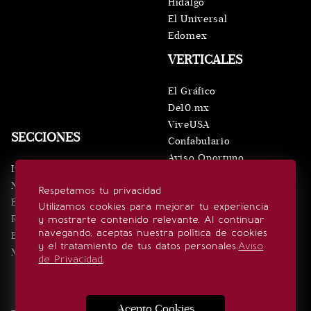
Hidalgo
El Universal
Edomex
VERTICALES
El Gráfico
De10.mx
ViveUSA
SECCIONES
Confabulario
Aviso Oportuno
Inicio
Obituarios
Noticias
Respetamos tu privacidad
Consultas
Eventos
Utilizamos cookies para mejorar tu experiencia
Realeza
y mostrarte contenido relevante. Al continuar
SÍGUENOS
navegando, aceptas nuestra política de cookies
Estilo de vida
y el tratamiento de tus datos personales.
Aviso
Minuto x Minuto
de Privacidad
.
Acepto Cookies