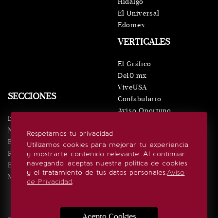
Hidalgo
El Universal
Edomex
VERTICALES
El Gráfico
De10.mx
ViveUSA
SECCIONES
Confabulario
Aviso Oportuno
Inicio
Obituarios
Noticias
Respetamos tu privacidad
Consultas
Eventos
Utilizamos cookies para mejorar tu experiencia
Realeza
y mostrarte contenido relevante. Al continuar
SÍGUENOS
navegando, aceptas nuestra política de cookies
Estilo de vida
y el tratamiento de tus datos personales.
Aviso
Minuto x Minuto
de Privacidad
.
Acepto Cookies