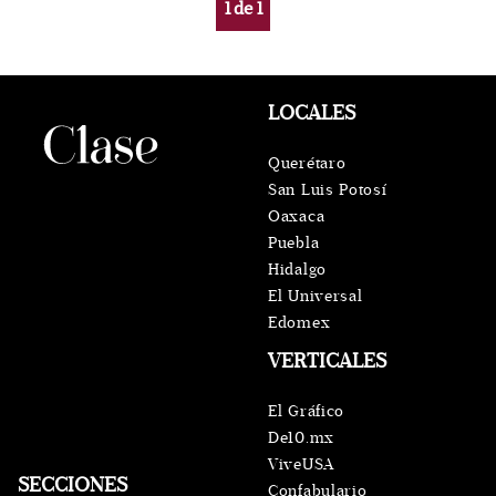
1
de
1
LOCALES
Querétaro
San Luis Potosí
Oaxaca
Puebla
Hidalgo
El Universal
Edomex
VERTICALES
El Gráfico
De10.mx
ViveUSA
SECCIONES
Confabulario