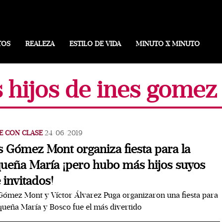
TOS
REALEZA
ESTILO DE VIDA
MINUTO X MINUTO
s hijos de ines gome
E CON CLASE
24/06/2019
s Gómez Mont organiza fiesta para la
ueña María ¡pero hubo más hijos suyos
 invitados!
Gómez Mont y Víctor Álvarez Puga organizaron una fiesta para
queña María y Bosco fue el más divertido