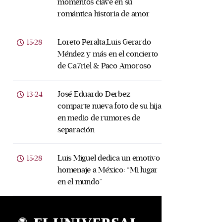
momentos clave en su
romántica historia de amor
Loreto Peralta,Luis Gerardo
15:28
Méndez y más en el concierto
de Ca7riel & Paco Amoroso
José Eduardo Derbez
13:24
comparte nueva foto de su hija
en medio de rumores de
separación
Luis Miguel dedica un emotivo
15:28
homenaje a México: “Mi lugar
en el mundo”