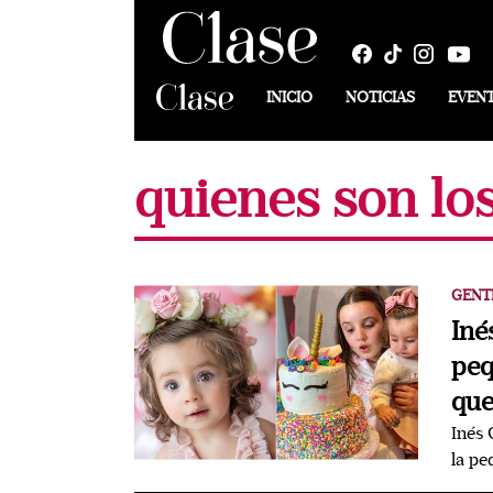
INICIO
NOTICIAS
EVEN
quienes son lo
GENT
Iné
peq
que
Inés 
la pe