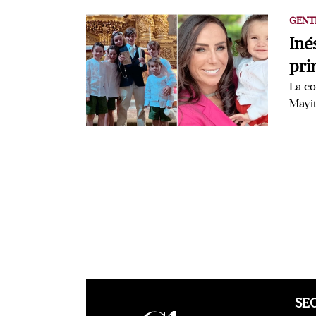
GENT
Iné
pri
La co
Mayit
SE