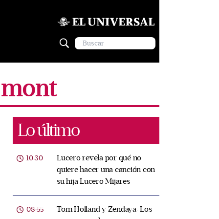
z mont
Lo último
Lucero revela por qué no
10:30
quiere hacer una canción con
su hija Lucero Mijares
Tom Holland y Zendaya: Los
08:55