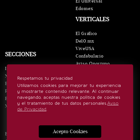
El Universal
Edomex
VERTICALES
El Gráfico
De10.mx
ViveUSA
SECCIONES
Confabulario
Aviso Oportuno
Inicio
Obituarios
Noticias
Respetamos tu privacidad
Consultas
Eventos
Utilizamos cookies para mejorar tu experiencia
Realeza
y mostrarte contenido relevante. Al continuar
SÍGUENOS
navegando, aceptas nuestra política de cookies
Estilo de vida
y el tratamiento de tus datos personales.
Aviso
Minuto x Minuto
de Privacidad
.
Acepto Cookies
Edición Impresa
Noticias
Quiénes somos
Realeza