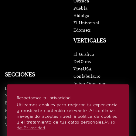
Oaxaca
Puebla
Hidalgo
El Universal
Edomex
VERTICALES
El Gráfico
De10.mx
ViveUSA
SECCIONES
Confabulario
Aviso Oportuno
Inicio
Obituarios
Noticias
Respetamos tu privacidad
Consultas
Eventos
Utilizamos cookies para mejorar tu experiencia
Realeza
y mostrarte contenido relevante. Al continuar
SÍGUENOS
navegando, aceptas nuestra política de cookies
Estilo de vida
y el tratamiento de tus datos personales.
Aviso
Minuto x Minuto
de Privacidad
.