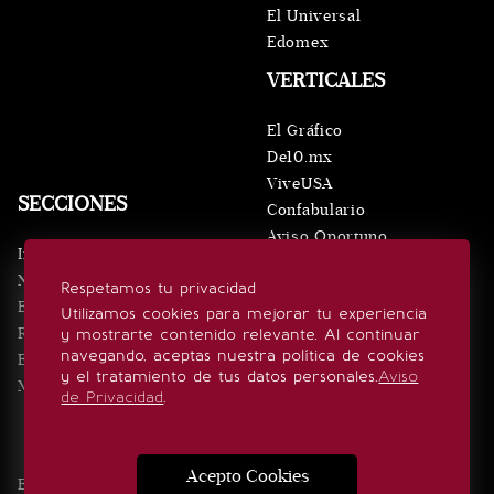
El Universal
Edomex
VERTICALES
El Gráfico
De10.mx
ViveUSA
SECCIONES
Confabulario
Aviso Oportuno
Inicio
Obituarios
Noticias
Respetamos tu privacidad
Consultas
Eventos
Utilizamos cookies para mejorar tu experiencia
Realeza
y mostrarte contenido relevante. Al continuar
SÍGUENOS
navegando, aceptas nuestra política de cookies
Estilo de vida
y el tratamiento de tus datos personales.
Aviso
Minuto x Minuto
de Privacidad
.
Acepto Cookies
Edición Impresa
Noticias
Quiénes somos
Realeza