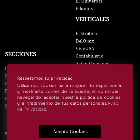
El Universal
Edomex
VERTICALES
El Gráfico
De10.mx
ViveUSA
SECCIONES
Confabulario
Aviso Oportuno
Inicio
Obituarios
Noticias
Respetamos tu privacidad
Consultas
Eventos
Utilizamos cookies para mejorar tu experiencia
Realeza
y mostrarte contenido relevante. Al continuar
SÍGUENOS
navegando, aceptas nuestra política de cookies
Estilo de vida
y el tratamiento de tus datos personales.
Aviso
Minuto x Minuto
de Privacidad
.
Acepto Cookies
Edición Impresa
Noticias
Quiénes somos
Realeza