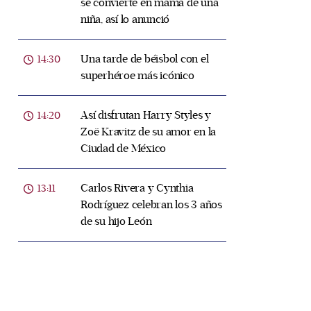
se convierte en mamá de una
niña, así lo anunció
Una tarde de béisbol con el
14:30
superhéroe más icónico
Así disfrutan Harry Styles y
14:20
Zoë Kravitz de su amor en la
Ciudad de México
Carlos Rivera y Cynthia
13:11
Rodríguez celebran los 3 años
de su hijo León