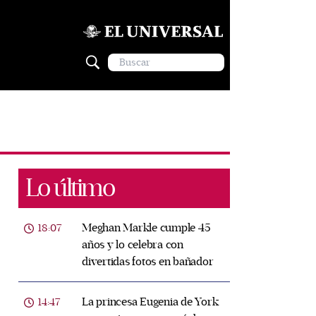
Lo último
Meghan Markle cumple 45
18:07
años y lo celebra con
divertidas fotos en bañador
La princesa Eugenia de York
14:47