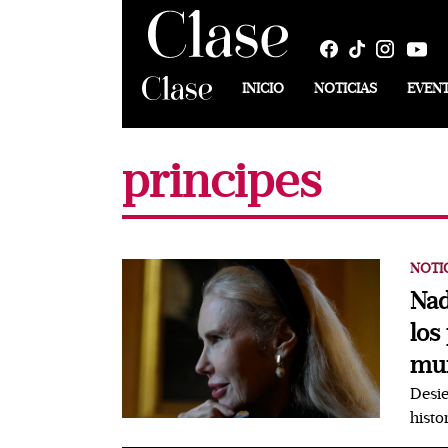
INICIO
NOTICIAS
EVEN
principes
NOTI
Nad
los
mur
Desie
histo