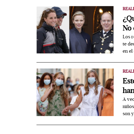
REAL
¿Qu
No 
Los r
te de
en el
REAL
Est
han
A vec
niños
son y