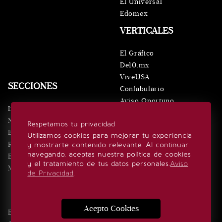
El Universal
Edomex
VERTICALES
El Gráfico
De10.mx
ViveUSA
SECCIONES
Confabulario
Aviso Oportuno
Inicio
Obituarios
Noticias
Respetamos tu privacidad
Consultas
Eventos
Utilizamos cookies para mejorar tu experiencia
Realeza
y mostrarte contenido relevante. Al continuar
SÍGUENOS
navegando, aceptas nuestra política de cookies
Estilo de vida
y el tratamiento de tus datos personales.
Aviso
Minuto x Minuto
de Privacidad
.
Acepto Cookies
Edición Impresa
Noticias
Quiénes somos
Realeza